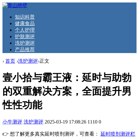
知识科普
健康食品
个人护理
护肤测评
洗护测评
产品推荐
›
首页
›
洗护测评
›
正文
壹小拾与霸王液：延时与助勃
的双重解决方案，全面提升男
性性功能
小牛测评
洗护测评
2025-03-19 17:08:26
1110
0
👉 想了解更多真实延时喷剂测评，可查看：
延时喷剂测评栏