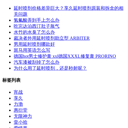
延时喷剂价格差异巨大？享久延时喷剂原装和拆盒的相
关问题
氢氟酸弄到手上怎么办
吃完达泊西汀肚子胀气
水竹的水臭了怎么办
裁决者外用延时喷剂助立型 ARBITER
男用延时喷剂哪款好
斑马用英语怎么写
德国hot男士修护膏 xxl德国XXXL修复膏 PRORINO
汽车漆被刮掉了怎么办
为什么用了延时喷剂，还是秒射呢？
标签列表
宵战
享久
力渤
惠衍堂
无限神力
壹小拾