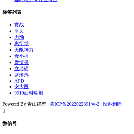
标签列表
宵战
享久
力渤
惠衍堂
无限神力
壹小拾
爱情果
立必硬
蓝蝌蚪
APD
安太医
9919延时喷剂
Powered By 青山绝壁 |
冀ICP备2022022391号-2
|
投诉删除
󦘖
微信号