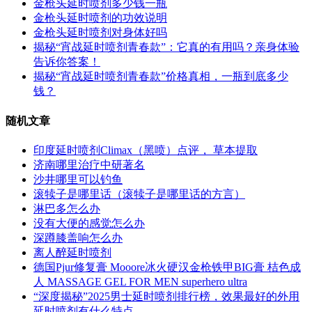
金枪头延时喷剂多少钱一瓶
金枪头延时喷剂的功效说明
金枪头延时喷剂对身体好吗
揭秘“宵战延时喷剂青春款”：它真的有用吗？亲身体验
告诉你答案！
揭秘“宵战延时喷剂青春款”价格真相，一瓶到底多少
钱？
随机文章
印度延时喷剂Climax（黑喷）点评， 草本提取
济南哪里治疗中研著名
沙井哪里可以钓鱼
滚犊子是哪里话（滚犊子是哪里话的方言）
淋巴多怎么办
没有大便的感觉怎么办
深蹲膝盖响怎么办
离人醉延时喷剂
德国Pjur修复膏 Mooore冰火硬汉金枪铁甲BIG膏 桔色成
人 MASSAGE GEL FOR MEN superhero ultra
“深度揭秘”2025男士延时喷剂排行榜，效果最好的外用
延时喷剂有什么特点