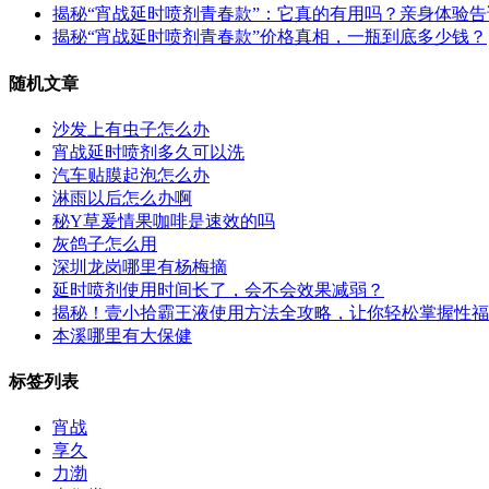
揭秘“宵战延时喷剂青春款”：它真的有用吗？亲身体验
揭秘“宵战延时喷剂青春款”价格真相，一瓶到底多少钱？
随机文章
沙发上有虫子怎么办
宵战延时喷剂多久可以洗
汽车贴膜起泡怎么办
淋雨以后怎么办啊
秘Y草爰情果咖啡是速效的吗
灰鸽子怎么用
深圳龙岗哪里有杨梅摘
延时喷剂使用时间长了，会不会效果减弱？
揭秘！壹小拾霸王液使用方法全攻略，让你轻松掌握性福
本溪哪里有大保健
标签列表
宵战
享久
力渤