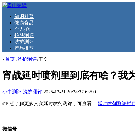
知识科普
健康食品
个人护理
护肤测评
洗护测评
产品推荐
›
首页
›
洗护测评
›
正文
宵战延时喷剂里到底有啥？我
小牛测评
洗护测评
2025-12-21 20:24:37
635
0
👉 想了解更多真实延时喷剂测评，可查看：
延时喷剂测评栏
󦘖
微信号