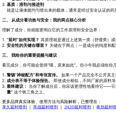
基质：溶剂与推进剂
就是让液体能均匀喷出来的载体，通常是经过安全认证的药
二、 从成分看功效与安全：我的两点核心分析
理解了成分，你就能更明白它的工作原理和安全边界：
“延时”如何实现？
其原理就是通过上述第一类（舒缓类）成
安全性的关键在哪里？
关键在于两点：一是成分的纯度和配
三、 我给你的重要提醒与建议
看完成分，你可能会觉得“哦，原来如此”。但小牛我必须给你
警惕“神秘配方”和夸张宣传。
如果一个产品完全不公开其主
成分表不等于体验报告。
即使成分相似，不同厂家的原料等
最终建议：
当你了解成分后，你应该更理性地看待它——它
量”
这个铁三角之上。
更多品牌真实体验、使用方法与风险解析，已整理在：
享久延时喷剂
｜
宵战延时喷剂
｜
2H2D延时喷剂
｜
夜劲延时