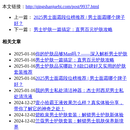
本文链接：
http://qingshanjuebi.com/post/9937.html
上一篇：
2025男士面霜段位榜推荐 | 男士面霜哪个牌子
好？
下一篇：
男士护肤一篇搞定：直男百元护肤攻略
相关文章
2025-01-16
你的护肤品够Man吗？——深入解析男士护肤
2025-01-16
男士护肤一篇搞定：直男百元护肤攻略
2025-01-16
男士护肤品买哪款？8款口碑好又实用的护肤
套装推荐
2025-01-16
2025男士面霜段位榜推荐 | 男士面霜哪个牌子
好？
2025-01-16
我的男士私处清洁神器：杰士邦西尼男士私
处清洗液
2024-12-27
壹小拾霸王液效果怎么样？真实体验分享，
带你了解它的神奇之处！
2024-12-02
碧欧泉男士护肤套装：解锁男士护肤新体验
2024-12-02
兰蔻男士护肤套装：解锁男士肌肤保养新境
界