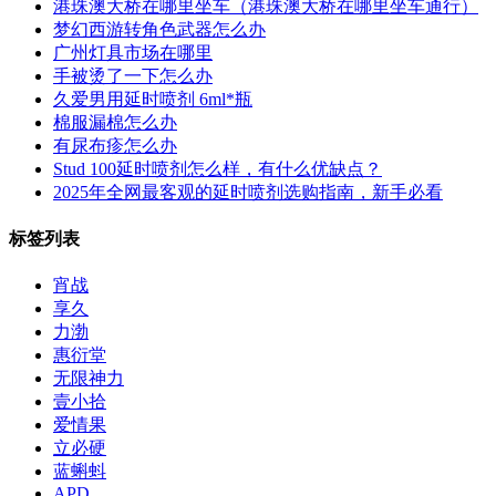
港珠澳大桥在哪里坐车（港珠澳大桥在哪里坐车通行）
梦幻西游转角色武器怎么办
广州灯具市场在哪里
手被烫了一下怎么办
久爱男用延时喷剂 6ml*瓶
棉服漏棉怎么办
有尿布疹怎么办
Stud 100延时喷剂怎么样，有什么优缺点？
2025年全网最客观的延时喷剂选购指南，新手必看
标签列表
宵战
享久
力渤
惠衍堂
无限神力
壹小拾
爱情果
立必硬
蓝蝌蚪
APD