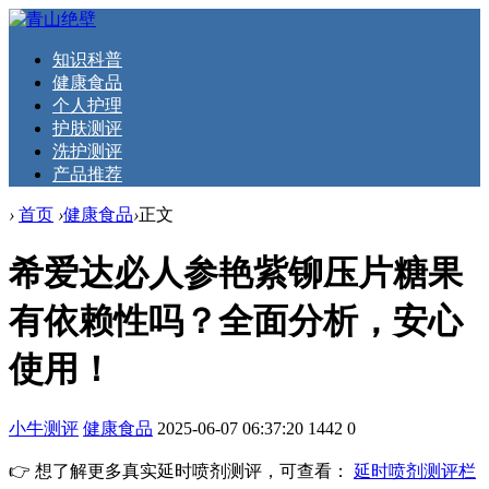
知识科普
健康食品
个人护理
护肤测评
洗护测评
产品推荐
›
首页
›
健康食品
›
正文
希爱达必人参艳紫铆压片糖果
有依赖性吗？全面分析，安心
使用！
小牛测评
健康食品
2025-06-07 06:37:20
1442
0
👉 想了解更多真实延时喷剂测评，可查看：
延时喷剂测评栏