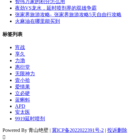
智伟万家的积分怎么用
夜劲VS龙水，延时喷剂界的双雄争霸
张家界旅游攻略-_张家界旅游攻略5天自由行攻略
火麻油在哪里能买到
标签列表
宵战
享久
力渤
惠衍堂
无限神力
壹小拾
爱情果
立必硬
蓝蝌蚪
APD
安太医
9919延时喷剂
Powered By 青山绝壁 |
冀ICP备2022022391号-2
|
投诉删除
󦘖