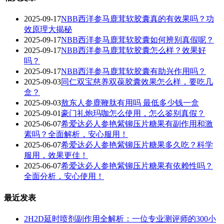
2025-09-17
NBB西洋参马鹿茸软胶囊真的有效果吗？功
效原理大揭秘
2025-09-17
NBB西洋参马鹿茸软胶囊如何辨别真假呢？
2025-09-17
‌NBB西洋参马鹿茸软胶囊怎么样？效果好
吗？‌
2025-09-17
NBB西洋参马鹿茸软胶囊有助兴作用吗？
2025-09-03
同仁双宝慈养双葆胶囊效果怎么样，要吃几
盒？
2025-09-03
敖东人参鹿鞭肽有用吗 最低多少钱一盒
2025-09-01
豪门礼炮玛咖怎么使用，怎么鉴别真假？
2025-06-07
希爱达必人参艳紫铆压片糖果有副作用和激
素吗？全面解析，安心服用！
2025-06-07
希爱达必人参艳紫铆压片糖果多久吃？科学
服用，效果更佳！
2025-06-07
希爱达必人参艳紫铆压片糖果有依赖性吗？
全面分析，安心使用！
最近发表
2H2D延时喷剂副作用全解析：一位专业测评师的300小