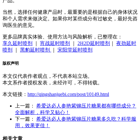
产品。
当然，选择任何健康产品时，最重要的是根据自己的身体状况
和个人需求来做决定。如果你对某些成分有过敏史，最好先咨
询医生的意见。
更多品牌真实体验、使用方法与风险解析，已整理在：
享久延时喷剂
｜
宵战延时喷剂
｜
2H2D延时喷剂
｜
夜劲延时
喷剂
｜
黑豹延时喷剂
｜
宋阳堂延时喷剂
版权声明
本文仅代表作者观点，不代表本站立场。
本文系作者授权发表，未经许可，不得转载。
本文链接：
http://qingshanjuebi.com/post/10149.html
上一篇：
希爱达必人参艳紫铆压片糖果都有哪些成分？
全面解析，科学又贴心！
下一篇：
希爱达必人参艳紫铆压片糖果多久吃？科学服
用，效果更佳！
相关文章