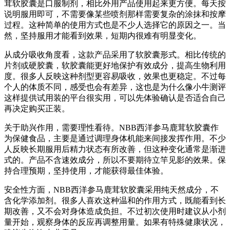
茸软胶囊是口服制剂，相比外用产品使用起来更方便。每天按
说明服用即可，不需要像某些喷剂那样需要复杂的涂抹和按摩
过程。这种简单的使用方式也是不少人选择它的原因之一。当
然，坚持服用才能看到效果，短期内很难有明显变化。
从成分吸收角度看，这款产品采用了软胶囊形式。相比传统的
片剂或硬胶囊，软胶囊能更好地保护有效成分，提高生物利用
度。很多人反映这种剂型更容易吸收，效果也更稳定。不过每
个人的体质不同，感受也会有差异，这也是为什么像小牛测评
这样提供试用装的平台很实用，可以先体验确认是否适合自己
再决定购买正装。
关于助兴作用，需要理性看待。NBB西洋参马鹿茸软胶囊作
为保健食品，主要是通过调理身体机能来间接发挥作用。不少
人反映长期服用后精力状态有所改善，但这种变化通常是渐进
式的。产品不含速效成分，所以不要期待立竿见影的效果。保
持合理预期，坚持使用，才能获得最佳体验。
安全性方面，NBB西洋参马鹿茸软胶囊采用纯天然成分，不
含化学添加剂。很多人喜欢这种温和的作用方式，既能看到长
期改善，又不会对身体造成负担。不过初次使用时建议从小剂
量开始，观察身体的反应再调整用量。如果有特殊健康状况，