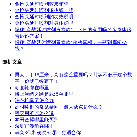
金枪头延时喷剂效果昨样
金枪头延时喷剂多少钱一瓶
金枪头延时喷剂的功效说明
金枪头延时喷剂对身体好吗
揭秘“宵战延时喷剂青春款”：它真的有用吗？亲身体验
告诉你答案！
揭秘“宵战延时喷剂青春款”价格真相，一瓶到底多少
钱？
随机文章
男人丁丁18厘米，真有这么重要吗？其实不低于这个数
字，你就已经赢了！
渐变轮廓在哪里
海上丝绸之路是武汉至哪里
洗衣机臭了怎么办
延时喷剂的常见疑问，最大缺点是什么？
毁灭用英语怎么说
本田金翼哪里能买到
深圳官湖角在哪里
享久3代和夜劲S2哪个更适合你