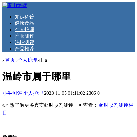
知识科普
健康食品
个人护理
护肤测评
洗护测评
产品推荐
›
首页
›
个人护理
›
正文
温岭市属于哪里
小牛测评
个人护理
2023-11-05 01:11:02
2306
0
👉 想了解更多真实延时喷剂测评，可查看：
延时喷剂测评栏
目
󦘖