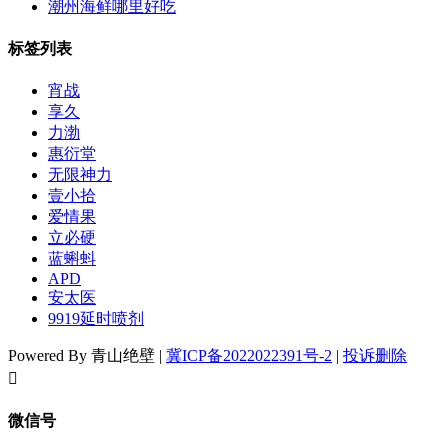
潮州海鲜哪里好吃
标签列表
宵战
享久
力渤
惠衍堂
无限神力
壹小拾
爱情果
立必硬
蓝蝌蚪
APD
安太医
9919延时喷剂
Powered By 青山绝壁 |
冀ICP备2022022391号-2
|
投诉删除
󦘖
微信号