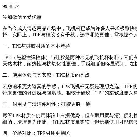
9958874
添加微信享受优惠
在当今成人情趣用品市场中，飞机杯已成为许多人寻求极致快感
择。实际上，TPE与硅胶各有千秋，选择哪款更佳，需根据
一、TPE与硅胶材质的基本差异
TPE（热塑性弹性体）与硅胶是两种常见的飞机杯材料，它们
天然素材，耐热性与抗氧化性更佳，手感细腻但略显硬朗。在
二、使用体验与真实感：TPE材质的亮点
若您追求更为逼真的手感，TPE飞机杯无疑是理想之选。TP
带来更佳的舒适感与包裹感。相较于硅胶，TPE的柔软度更为
三、耐用度与清洁便利性：硅胶更胜一筹
尽管TPE材质在使用体验上占据优势，但在耐用度与清洁便
细菌，清洁更为便捷。而TPE材质虽柔软，但长期使用可能磨
四、价格对比：TPE材质更亲民