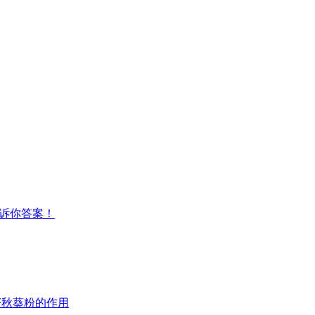
告诉你答案！
籽秋葵粉的作用