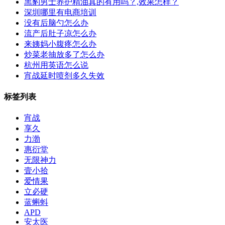
黑豹男士养护精油真的有用吗？,效果怎样？
深圳哪里有电商培训
没有后脑勺怎么办
流产后肚子凉怎么办
来姨妈小腹疼怎么办
炒菜老抽放多了怎么办
杭州用英语怎么说
宵战延时喷剂多久失效
标签列表
宵战
享久
力渤
惠衍堂
无限神力
壹小拾
爱情果
立必硬
蓝蝌蚪
APD
安太医