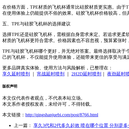
在价格方面，TPE材质的飞机杯通常比硅胶材质更实惠。由于T
在使用体验上仍能提供不俗的效果。硅胶飞机杯价格较高，但
五、TPE与硅胶飞机杯的选择建议
选择TPE还是硅胶飞机杯，需根据自身需求来定。若追求更柔
材质的飞机杯更符合需求。价格因素也不容忽视，预算紧张时
TPE与硅胶飞机杯哪个更好，并无绝对答案。最终选择取决于
己的飞机杯，不仅能提升使用体验，还能带来更佳的享受与满
更多品牌真实体验、使用方法与风险解析，已整理在：
享久延时喷剂
｜
宵战延时喷剂
｜
2H2D延时喷剂
｜
夜劲延时
版权声明
本文仅代表作者观点，不代表本站立场。
本文系作者授权发表，未经许可，不得转载。
本文链接：
http://qingshanjuebi.com/post/8766.html
上一篇：
享久3代和2代多久起效 喷在哪个位置 分别是多