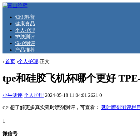
知识科普
健康食品
个人护理
护肤测评
洗护测评
产品推荐
›
首页
›
个人护理
›
正文
tpe和硅胶飞机杯哪个更好 T
小牛测评
个人护理
2024-05-18 11:04:01
2621
0
👉 想了解更多真实延时喷剂测评，可查看：
延时喷剂测评栏
󦘖
微信号