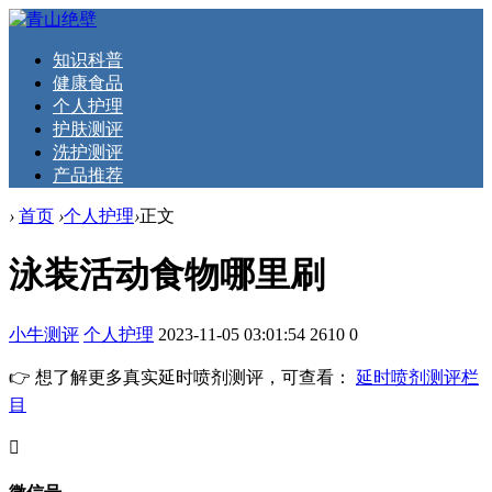
知识科普
健康食品
个人护理
护肤测评
洗护测评
产品推荐
›
首页
›
个人护理
›
正文
泳装活动食物哪里刷
小牛测评
个人护理
2023-11-05 03:01:54
2610
0
👉 想了解更多真实延时喷剂测评，可查看：
延时喷剂测评栏
目
󦘖