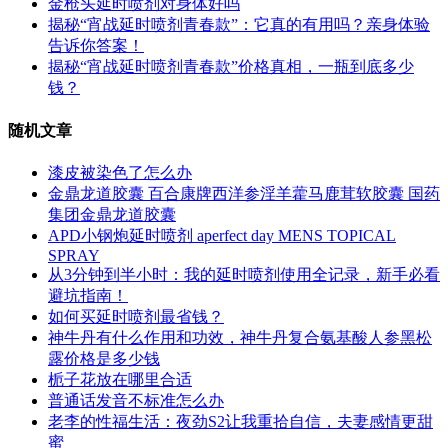
金枪头延时喷剂对身体好吗
揭秘“宵战延时喷剂青春款”：它真的有用吗？亲身体验
告诉你答案！
揭秘“宵战延时喷剂青春款”价格真相，一瓶到底多少
钱？
随机文章
漆皮被染色了怎么办
金鼎龙道胶囊 百合康牌西洋参淫羊藿马鹿茸软胶囊 国药
集团金鼎龙道胶囊
APD小钢炮延时喷剂 aperfect day MENS TOPICAL
SPRAY
从3分钟到半小时：我的延时喷剂使用全记录，新手必看
避坑指南！
如何买延时喷剂最省钱？
神牛丹有什么作用和功效，神牛丹复合氨基酸人参黑松
露价格是多少钱
栀子花放在哪里合适
普通话发音不标准怎么办
老李的性福生活：夜劲S2让我重拾自信，夫妻感情更甜
蜜