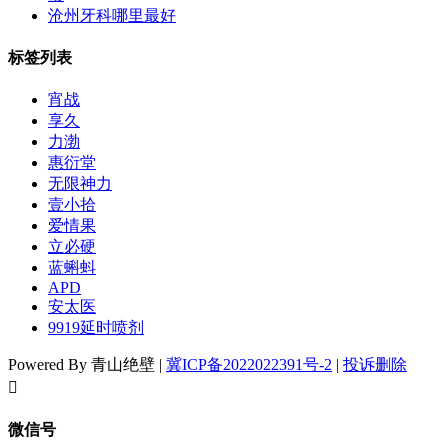
沧州牙科哪里最好
标签列表
宵战
享久
力渤
惠衍堂
无限神力
壹小拾
爱情果
立必硬
蓝蝌蚪
APD
安太医
9919延时喷剂
Powered By 青山绝壁 |
冀ICP备2022022391号-2
|
投诉删除
󦘖
微信号