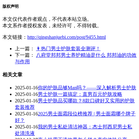
版权声明
本文仅代表作者观点，不代表本站立场。
本文系作者授权发表，未经许可，不得转载。
本文链接：
http://qingshanjuebi.com/post/9455.html
上一篇：
👨热门男士护肤套装全测评！
下一篇：
八府堂邦邦男士养护精油是什么 邦邦油的功效
与作用
相关文章
2025-01-16
你的护肤品够Man吗？——深入解析男士护肤
2025-01-16
男士护肤一篇搞定：直男百元护肤攻略
2025-01-16
男士护肤品买哪款？8款口碑好又实用的护肤
套装推荐
2025-01-16
2025男士面霜段位榜推荐 | 男士面霜哪个牌子
好？
2025-01-16
我的男士私处清洁神器：杰士邦西尼男士私
处清洗液