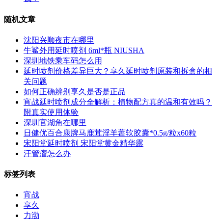
随机文章
沈阳兴顺夜市在哪里
牛鲨外用延时喷剂 6ml*瓶 NIUSHA
深圳地铁乘车码怎么用
延时喷剂价格差异巨大？享久延时喷剂原装和拆盒的相
关问题
如何正确辨别享久是否是正品
宵战延时喷剂成分全解析：植物配方真的温和有效吗？
附真实使用体验
深圳官湖角在哪里
日健优百合康牌马鹿茸淫羊藿软胶囊*0.5g/粒x60粒
宋阳堂延时喷剂 宋阳堂黄金精华露
汗管瘤怎么办
标签列表
宵战
享久
力渤