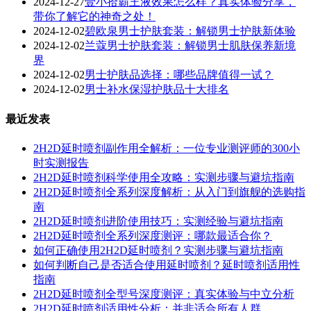
2024-12-27
壹小拾霸王液效果怎么样？真实体验分享，
带你了解它的神奇之处！
2024-12-02
碧欧泉男士护肤套装：解锁男士护肤新体验
2024-12-02
兰蔻男士护肤套装：解锁男士肌肤保养新境
界
2024-12-02
男士护肤品选择：哪些品牌值得一试？
2024-12-02
男士补水保湿护肤品十大排名
最近发表
2H2D延时喷剂副作用全解析：一位专业测评师的300小
时实测报告
2H2D延时喷剂科学使用全攻略：实测步骤与避坑指南
2H2D延时喷剂全系列深度解析：从入门到旗舰的选购指
南
2H2D延时喷剂进阶使用技巧：实测经验与避坑指南
2H2D延时喷剂全系列深度测评：哪款最适合你？
如何正确使用2H2D延时喷剂？实测步骤与避坑指南
如何判断自己是否适合使用延时喷剂？延时喷剂适用性
指南
2H2D延时喷剂全型号深度测评：真实体验与中立分析
2H2D延时喷剂适用性分析：并非适合所有人群