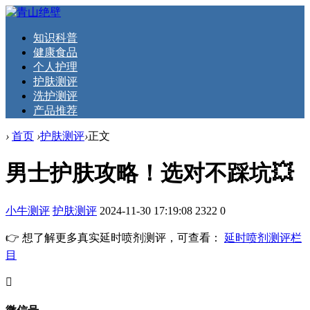
知识科普
健康食品
个人护理
护肤测评
洗护测评
产品推荐
›
首页
›
护肤测评
›
正文
男士护肤攻略！选对不踩坑💥
小牛测评
护肤测评
2024-11-30 17:19:08
2322
0
👉 想了解更多真实延时喷剂测评，可查看：
延时喷剂测评栏
目
󦘖