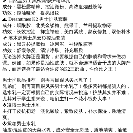
🌿 自然堂男士黑松露修护精华乳
成分：黑松露精粹、控油微粉、高浓度烟酰胺等
功效：控油哑光，提亮淡纹
🌊 Dreamtimes K2 男士护肤套装
成分：烟酰胺、北美金缕梅、熊果苷、兰科提取物等
功效：长效控油，抑痘祛痘，美白紧致，熬夜修复，双倍补水
🌱 溪木源男士黑云杉控油套装
成分：黑云杉提取物、冰河泥、神经酰胺等
功效：舒缓修复、清洁净肤、补充脂质
无论选择大牌还是国货，都要根据自己的肤质和需求来做功
课。例如，如果你是油性皮肤，就不会选择适合干皮的大牌产
品，而是选择了最适合油皮的K2三部曲，性价比之王！
男士护肤品推荐：别再盲目跟风买水乳了！
兄弟们，别再盲目跟风买男士水乳了！很多营销都是骗人的，
选水乳一定要根据自己的实际情况来挑选！护肤其实并不难，
尤其对于学生党来说，咱们主打一个花小钱办大事！
🌟凌博士男士水乳
主打干皮抗初老，淡化皱纹，紧致皮肤，补水保湿，质地清
爽。
🌟黛咖男士水乳
油皮/混油皮的天菜水乳，成分安全无刺激，质地清爽，油敏