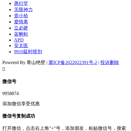
惠衍堂
无限神力
壹小拾
爱情果
立必硬
蓝蝌蚪
APD
安太医
9919延时喷剂
Powered By 青山绝壁 |
冀ICP备2022022391号-2
|
投诉删除
󦘖
微信号
9958874
添加微信享受优惠
微信号复制成功
打开微信，点击右上角"+"号，添加朋友，粘贴微信号，搜索