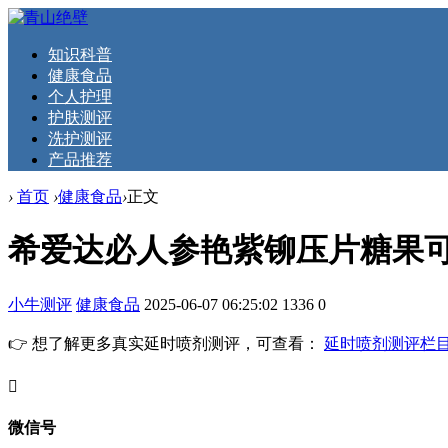
知识科普
健康食品
个人护理
护肤测评
洗护测评
产品推荐
›
首页
›
健康食品
›
正文
希爱达必人参艳紫铆压片糖果
小牛测评
健康食品
2025-06-07 06:25:02
1336
0
👉 想了解更多真实延时喷剂测评，可查看：
延时喷剂测评栏
󦘖
微信号