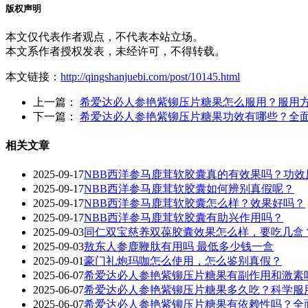
版权声明
本文仅代表作者观点，不代表本站立场。
本文系作者授权发表，未经许可，不得转载。
本文链接：
http://qingshanjuebi.com/post/10145.html
上一篇：
希爱达必人参艳紫铆压片糖果怎么服用？服用
下一篇：
希爱达必人参艳紫铆压片糖果功效有哪些？全
相关文章
2025-09-17
NBB西洋参马鹿茸软胶囊真的有效果吗？功效
2025-09-17
NBB西洋参马鹿茸软胶囊如何辨别真假呢？
2025-09-17
‌NBB西洋参马鹿茸软胶囊怎么样？效果好吗？‌
2025-09-17
NBB西洋参马鹿茸软胶囊有助兴作用吗？
2025-09-03
同仁双宝慈养双葆胶囊效果怎么样，要吃几盒
2025-09-03
敖东人参鹿鞭肽有用吗 最低多少钱一盒
2025-09-01
豪门礼炮玛咖怎么使用，怎么鉴别真假？
2025-06-07
希爱达必人参艳紫铆压片糖果有副作用和激素
2025-06-07
希爱达必人参艳紫铆压片糖果多久吃？科学服
2025-06-07
希爱达必人参艳紫铆压片糖果有依赖性吗？全